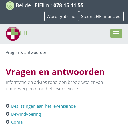
Bel de
LEIFlijn
:
078 15 11 55
Word gratis lid
Steun LEIF financieel
Toggl
navig
Vragen & antwoorden
Vragen en antwoorden
Informatie en advies rond een brede waaier van
onderwerpen rond het levenseinde
Beslissingen aan het levenseinde
Bewindvoering
Coma