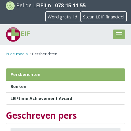
Bel de
LEIFlijn
:
078 15 11 55
Word gratis lid
Steun LEIF financieel
Toggl
naviga
In de media
Persberichten
Persberichten
Boeken
LEIFtime Achievement Award
Geschreven pers