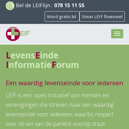
Bel de
LEIFlijn
:
078 15 11 55
Word gratis lid
Steun LEIF financieel
Toggl
naviga
L
evens
E
inde
I
nformatie
F
orum
Een waardig levenseinde voor iedereen
LEIF is een open initiatief van mensen en
verenigingen die streven naar een waardig
levenseinde voor iedereen, waarbij respect
voor de wil van de patiënt voorop staat.