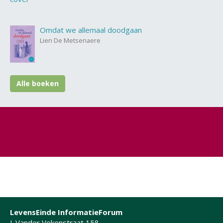
Omdat we allemaal doodgaan
Lien De Metsenaere
Alle boeken
LevensEinde InformatieForum
J. Vander Vekenstraat 158