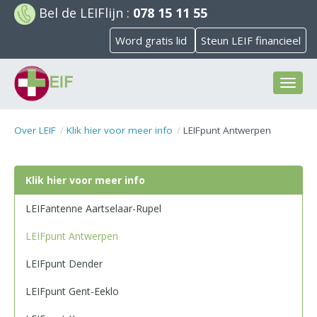
Bel de
LEIFlijn
:
078 15 11 55
Word gratis lid
Steun LEIF financieel
Toggl
naviga
Over LEIF
Klik hier voor meer info
LEIFpunt Antwerpen
Klik hier voor meer info
LEIFantenne Aartselaar-Rupel
LEIFpunt Antwerpen
LEIFpunt Dender
LEIFpunt Gent-Eeklo