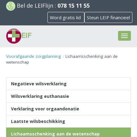
Bel de
LEIFlijn
:
078 15 11 55
Word gratis lid
Steun LEIF financieel
Toggl
naviga
Voorafgaande zorgplanning
Lichaamsschenking aan de
wetenschap
Negatieve wilsverklaring
Wilsverklaring euthanasie
Verklaring voor orgaandonatie
Laatste wilsbeschikking
Lichaamsschenking aan de wetenschap