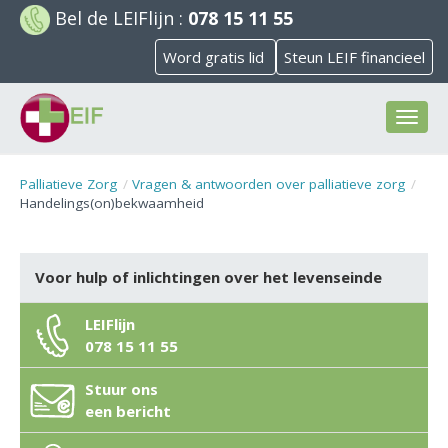
Bel de
LEIFlijn
:
078 15 11 55
Word gratis lid
Steun LEIF financieel
Toggl
naviga
Palliatieve Zorg
Vragen & antwoorden over palliatieve zorg
Handelings(on)bekwaamheid
Voor hulp of inlichtingen over het levenseinde
LEIFlijn
078 15 11 55
Stuur ons
een bericht