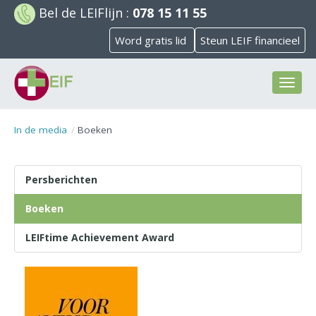
Bel de
LEIFlijn
:
078 15 11 55
Word gratis lid
Steun LEIF financieel
Toggl
naviga
In de media
Boeken
Persberichten
Boeken
LEIFtime Achievement Award