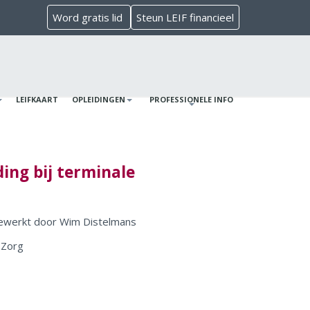
Word gratis lid
Steun LEIF financieel
LEIFKAART
OPLEIDINGEN
PROFESSIONELE INFO
ing bij terminale
bewerkt door Wim Distelmans
 Zorg