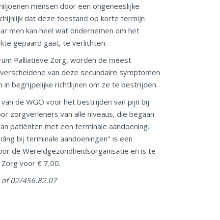
n miljoenen mensen door een ongeneeslijke
chijnlijk dat deze toestand op korte termijn
maar men kan heel wat ondernemen om het
kte gepaard gaat, te verlichten.
orum Palliatieve Zorg, worden de meest
verscheidene van deze secundaire symptomen
n begrijpelijke richtlijnen om ze te bestrijden.
en van de WGO voor het bestrijden van pijn bij
oor zorgverleners van alle niveaus, die begaan
van patiënten met een terminale aandoening.
ing bij terminale aandoeningen" is een
 door de Wereldgezondheidsorganisatie en is te
e Zorg voor € 7,00.
of 02/456.82.07