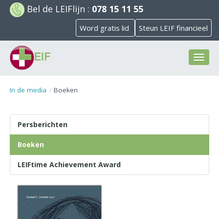
Bel de
LEIFlijn
:
078 15 11 55
Word gratis lid
Steun LEIF financieel
Toggl
naviga
In de media
Boeken
Persberichten
Boeken
LEIFtime Achievement Award