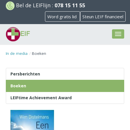
Bel de
LEIFlijn
:
078 15 11 55
Word gratis lid
Steun LEIF financieel
Toggl
naviga
In de media
Boeken
Persberichten
Boeken
LEIFtime Achievement Award