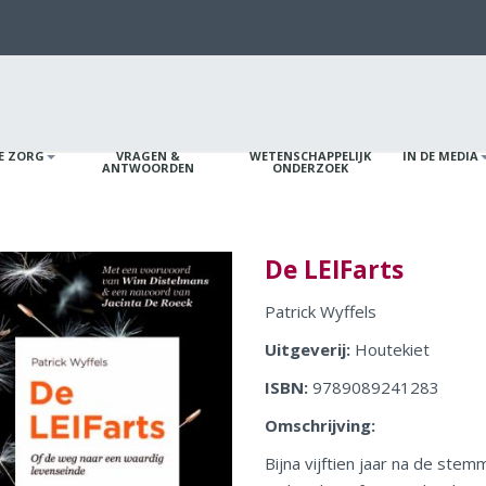
VE ZORG
VRAGEN &
WETENSCHAPPELIJK
IN DE MEDIA
ANTWOORDEN
ONDERZOEK
De LEIFarts
Patrick Wyffels
Uitgeverij:
Houtekiet
ISBN:
9789089241283
Omschrijving:
Bijna vijftien jaar na de ste