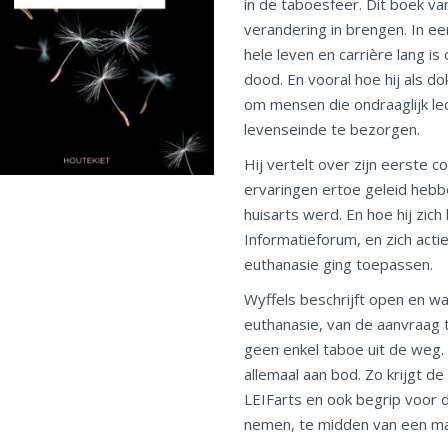
in de taboesfeer. Dit boek va
verandering in brengen. In een
hele leven en carrière lang 
dood. En vooral hoe hij als d
om mensen die ondraaglijk led
levenseinde te bezorgen.
Hij vertelt over zijn eerste c
ervaringen ertoe geleid hebb
huisarts werd. En hoe hij zich
Informatieforum, en zich actie
euthanasie ging toepassen.
Wyffels beschrijft open en w
euthanasie, van de aanvraag to
geen enkel taboe uit de weg. 
allemaal aan bod. Zo krijgt de
LEIFarts en ook begrip voor 
nemen, te midden van een maat