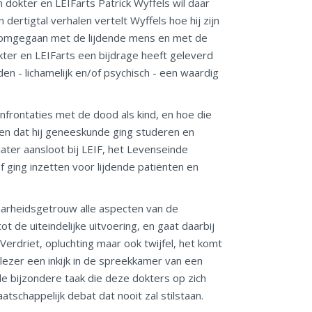
n dokter en LEIFarts Patrick Wyffels wil daar
 dertigtal verhalen vertelt Wyffels hoe hij zijn
is omgegaan met de lijdende mens en met de
okter en LEIFarts een bijdrage heeft geleverd
en - lichamelijk en/of psychisch - een waardig
onfrontaties met de dood als kind, en hoe die
en dat hij geneeskunde ging studeren en
 later aansloot bij LEIF, het Levenseinde
f ging inzetten voor lijdende patiënten en
aarheidsgetrouw alle aspecten van de
t de uiteindelijke uitvoering, en gaat daarbij
Verdriet, opluchting maar ook twijfel, het komt
 lezer een inkijk in de spreekkamer van een
de bijzondere taak die deze dokters op zich
schappelijk debat dat nooit zal stilstaan.