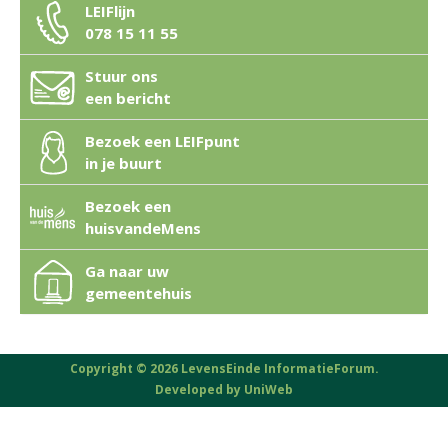
LEIFlijn
078 15 11 55
Stuur ons
een bericht
Bezoek een LEIFpunt
in je buurt
Bezoek een
huisvandeMens
Ga naar uw
gemeentehuis
Copyright © 2026 LevensEinde InformatieForum.
Developed by
UniWeb