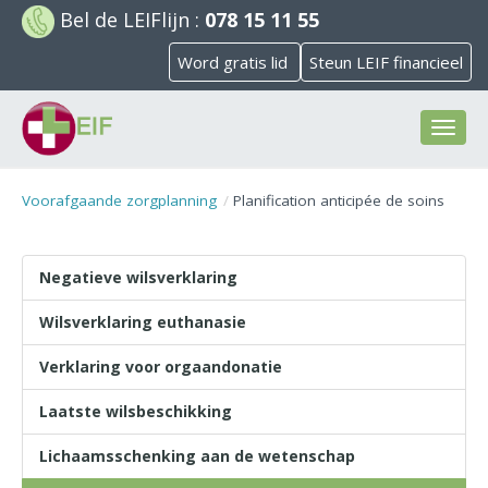
Bel de
LEIFlijn
:
078 15 11 55
Word gratis lid
Steun LEIF financieel
Toggl
naviga
Voorafgaande zorgplanning
Planification anticipée de soins
Negatieve wilsverklaring
Wilsverklaring euthanasie
Verklaring voor orgaandonatie
Laatste wilsbeschikking
Lichaamsschenking aan de wetenschap